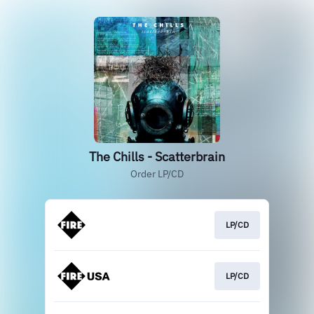
The Chills - Scatterbrain
Order LP/CD
LP/CD
LP/CD